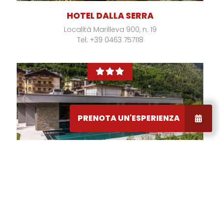
HOTEL DALLA SERRA
Località Marilleva 900, n. 19
Tel: +39 0463 757118
PRENOTA UN'ESPERIENZA
GAIA RESIDENCE HOTEL
Via Rial, 5 - Mezzana
Tel: +39 0463 757092