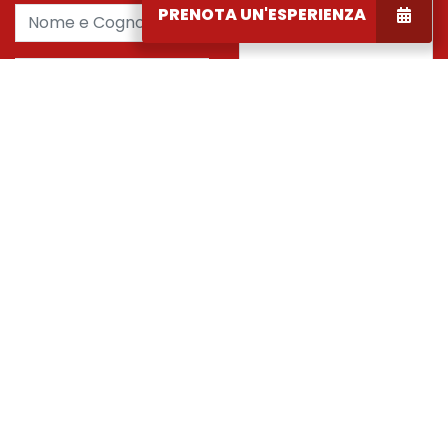
Nome e Cognome *
PRENOTA UN'ESPERIENZA
Email *
Telefono *
Confermo di aver letto le
Data arrivo e partenza
informazioni sulla privacy
*