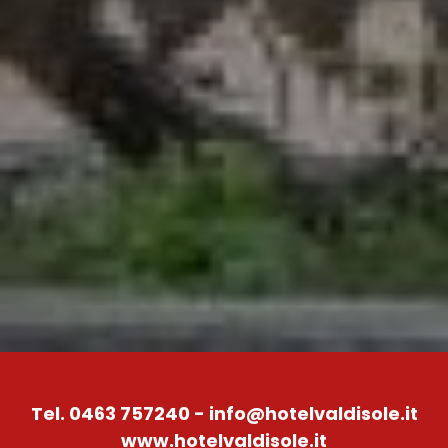
Tel. 0463 757240 -
info@hotelvaldisole.it
www.hotelvaldisole.it