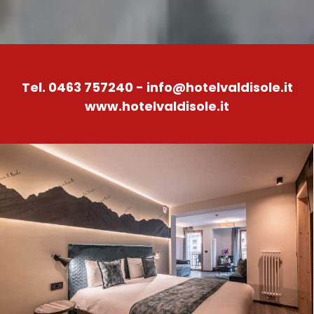
Tel. 0463 757240 -
info@hotelvaldisole.it
www.hotelvaldisole.it