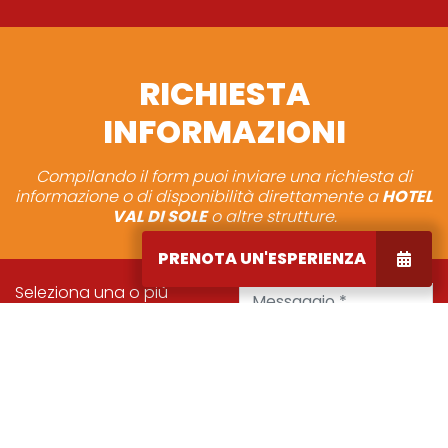
RICHIESTA
INFORMAZIONI
Compilando il form puoi inviare una richiesta di
informazione o di disponibilità direttamente a
HOTEL
VAL DI SOLE
o altre strutture.
PRENOTA UN'ESPERIENZA
Messaggio *
Seleziona una o più
strutture a cui inviare la
richiesta *
Hotel Val di Sole
Nome e Cognome *