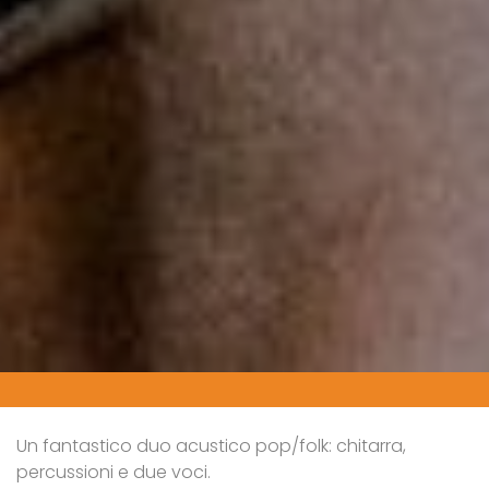
Un fantastico duo acustico pop/folk: chitarra,
percussioni e due voci.