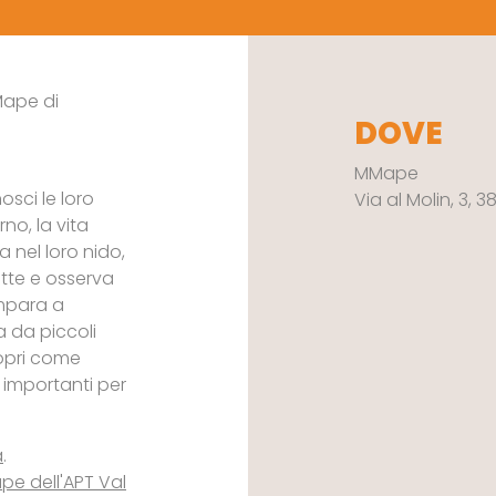
MMape di
DOVE
MMape
osci le loro
Via al Molin, 3, 
rno, la vita
a nel loro nido,
ette e osserva
impara a
a da piccoli
copri come
ì importanti per
a
.
e dell'APT Val