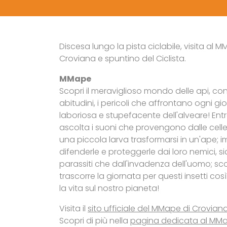
Discesa lungo la pista ciclabile, visita al 
Croviana e spuntino del Ciclista.
MMape
Scopri il meraviglioso mondo delle api, con
abitudini, i pericoli che affrontano ogni gio
laboriosa e stupefacente dell'alveare! Entr
ascolta i suoni che provengono dalle cell
una piccola larva trasformarsi in un'ape; 
difenderle e proteggerle dai loro nemici, si
parassiti che dall'invadenza dell'uomo; s
trascorre la giornata per questi insetti cos
la vita sul nostro pianeta!
Visita il
sito ufficiale del MMape di Crovian
Scopri di più nella
pagina dedicata al MMap